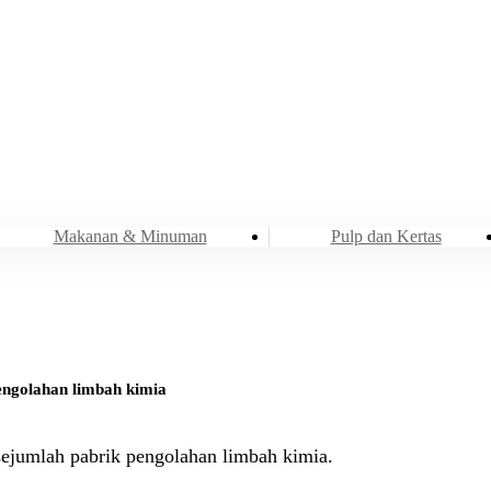
Industri
Air dan Air Limbah
Makanan & Minuman
Pulp dan Kertas
engolahan limbah kimia
ejumlah pabrik pengolahan limbah kimia.