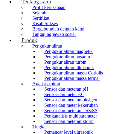
Tentang kami
Profil Perusahaan
Sejarah
Sertifikat
Kisah Sukses
Bergabunglah dengan kami
Tanggung jawab sosial
Produk
Pengukur aliran
Pengukur aliran magnetik
Pengukur aliran pusaran
Pengukur aliran turbin
Pengukur aliran ultrasonik
Pengukur aliran massa Coriolis
Pengukur aliran massa termal
Analisis cairan
Sensor dan meteran pH
Sensor dan meter EC
Sensor dan meteran oksigen
Sensor dan meter kekeruhan
Sensor dan meteran TSS/SS
Penganalisis multiparameter
Sensor dan meteran klorin
Tingkat
Pemancar level ultrasonik