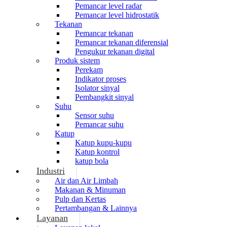
Pemancar level radar
Pemancar level hidrostatik
Tekanan
Pemancar tekanan
Pemancar tekanan diferensial
Pengukur tekanan digital
Produk sistem
Perekam
Indikator proses
Isolator sinyal
Pembangkit sinyal
Suhu
Sensor suhu
Pemancar suhu
Katup
Katup kupu-kupu
Katup kontrol
katup bola
Industri
Air dan Air Limbah
Makanan & Minuman
Pulp dan Kertas
Pertambangan & Lainnya
Layanan