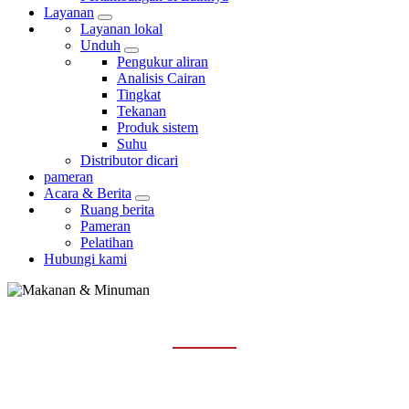
Layanan
Layanan lokal
Unduh
Pengukur aliran
Analisis Cairan
Tingkat
Tekanan
Produk sistem
Suhu
Distributor dicari
pameran
Acara & Berita
Ruang berita
Pameran
Pelatihan
Hubungi kami
MAKANAN & MINUMAN
Rumah
Industri