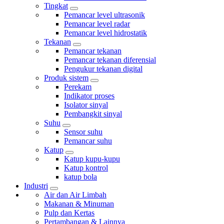
Tingkat
Pemancar level ultrasonik
Pemancar level radar
Pemancar level hidrostatik
Tekanan
Pemancar tekanan
Pemancar tekanan diferensial
Pengukur tekanan digital
Produk sistem
Perekam
Indikator proses
Isolator sinyal
Pembangkit sinyal
Suhu
Sensor suhu
Pemancar suhu
Katup
Katup kupu-kupu
Katup kontrol
katup bola
Industri
Air dan Air Limbah
Makanan & Minuman
Pulp dan Kertas
Pertambangan & Lainnya