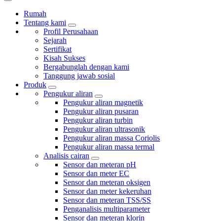
Rumah
Tentang kami
Profil Perusahaan
Sejarah
Sertifikat
Kisah Sukses
Bergabunglah dengan kami
Tanggung jawab sosial
Produk
Pengukur aliran
Pengukur aliran magnetik
Pengukur aliran pusaran
Pengukur aliran turbin
Pengukur aliran ultrasonik
Pengukur aliran massa Coriolis
Pengukur aliran massa termal
Analisis cairan
Sensor dan meteran pH
Sensor dan meter EC
Sensor dan meteran oksigen
Sensor dan meter kekeruhan
Sensor dan meteran TSS/SS
Penganalisis multiparameter
Sensor dan meteran klorin