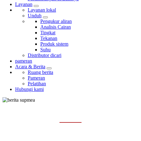
Layanan
Layanan lokal
Unduh
Pengukur aliran
Analisis Cairan
Tingkat
Tekanan
Produk sistem
Suhu
Distributor dicari
pameran
Acara & Berita
Ruang berita
Pameran
Pelatihan
Hubungi kami
RUANG BERITA
Rumah
Acara & Berita