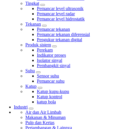
Tingkat
Pemancar level ultrasonik
Pemancar level radar
Pemancar level hidrostatik
Tekanan
Pemancar tekanan
Pemancar tekanan diferensial
Pengukur tekanan digital
Produk sistem
Perekam
Indikator proses
Isolator sinyal
Pembangkit sinyal
Suhu
Sensor suhu
Pemancar suhu
Katup
Katup kupu-kupu
Katup kontrol
katup bola
Industri
Air dan Air Limbah
Makanan & Minuman
Pulp dan Kertas
Pertambangan & Lainnya