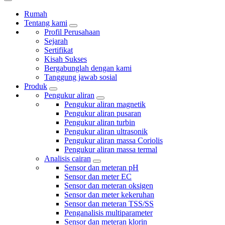
Rumah
Tentang kami
Profil Perusahaan
Sejarah
Sertifikat
Kisah Sukses
Bergabunglah dengan kami
Tanggung jawab sosial
Produk
Pengukur aliran
Pengukur aliran magnetik
Pengukur aliran pusaran
Pengukur aliran turbin
Pengukur aliran ultrasonik
Pengukur aliran massa Coriolis
Pengukur aliran massa termal
Analisis cairan
Sensor dan meteran pH
Sensor dan meter EC
Sensor dan meteran oksigen
Sensor dan meter kekeruhan
Sensor dan meteran TSS/SS
Penganalisis multiparameter
Sensor dan meteran klorin