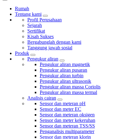
Rumah
Tentang kami
Profil Perusahaan
Sejarah
Sertifikat
Kisah Sukses
Bergabunglah dengan kami
Tanggung jawab sosial
Produk
Pengukur aliran
Pengukur aliran magnetik
Pengukur aliran pusaran
Pengukur aliran turbin
Pengukur aliran ultrasonik
Pengukur aliran massa Coriolis
Pengukur aliran massa termal
Analisis cairan
Sensor dan meteran pH
Sensor dan meter EC
Sensor dan meteran oksigen
Sensor dan meter kekeruhan
Sensor dan meteran TSS/SS
Penganalisis multiparameter
Sensor dan meteran klorin