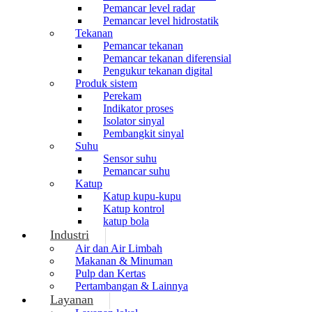
Pemancar level radar
Pemancar level hidrostatik
Tekanan
Pemancar tekanan
Pemancar tekanan diferensial
Pengukur tekanan digital
Produk sistem
Perekam
Indikator proses
Isolator sinyal
Pembangkit sinyal
Suhu
Sensor suhu
Pemancar suhu
Katup
Katup kupu-kupu
Katup kontrol
katup bola
Industri
Air dan Air Limbah
Makanan & Minuman
Pulp dan Kertas
Pertambangan & Lainnya
Layanan