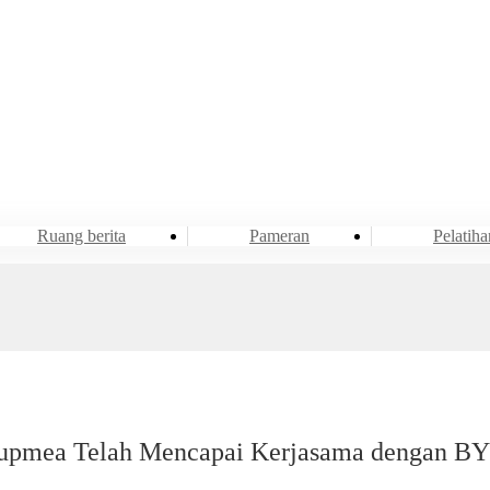
Acara & Berita
Ruang berita
Ruang berita
Pameran
Pelatiha
upmea Telah Mencapai Kerjasama dengan B