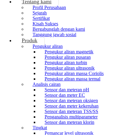
Tentang kami
Profil Perusahaan
Sejarah
Sertifikat
Kisah Sukses
Bergabunglah dengan kami
Tanggung jawab sosial
Produk
Pengukur aliran
Pengukur aliran magnetik
Pengukur aliran pusaran
Pengukur aliran turbin
Pengukur aliran ultrasonik
Pengukur aliran massa Coriolis
Pengukur aliran massa termal
Analisis cairan
Sensor dan meteran pH
Sensor dan meter EC
Sensor dan meteran oksigen
Sensor dan meter kekeruhan
Sensor dan meteran TSS/SS
Penganalisis multiparameter
Sensor dan meteran klorin
Tingkat
Pemancar level ultrasonik