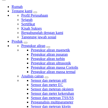
Rumah
Tentang kami
Profil Perusahaan
Sejarah
Sertifikat
Kisah Sukses
Bergabunglah dengan kami
Tanggung jawab sosial
Produk
Pengukur aliran
Pengukur aliran magnetik
Pengukur aliran pusaran
Pengukur aliran turbin
Pengukur aliran ultrasonik
Pengukur aliran massa Coriolis
Pengukur aliran massa termal
Analisis cairan
Sensor dan meteran pH
Sensor dan meter EC
Sensor dan meteran oksigen
Sensor dan meter kekeruhan
Sensor dan meteran TSS/SS
Penganalisis multiparameter
Sensor dan meteran klorin