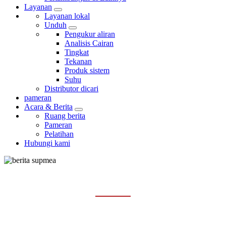
Layanan
Layanan lokal
Unduh
Pengukur aliran
Analisis Cairan
Tingkat
Tekanan
Produk sistem
Suhu
Distributor dicari
pameran
Acara & Berita
Ruang berita
Pameran
Pelatihan
Hubungi kami
RUANG BERITA
Rumah
Acara & Berita