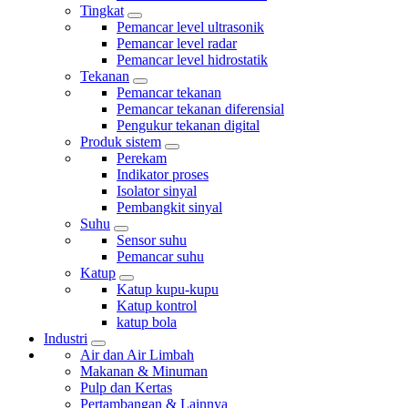
Tingkat
Pemancar level ultrasonik
Pemancar level radar
Pemancar level hidrostatik
Tekanan
Pemancar tekanan
Pemancar tekanan diferensial
Pengukur tekanan digital
Produk sistem
Perekam
Indikator proses
Isolator sinyal
Pembangkit sinyal
Suhu
Sensor suhu
Pemancar suhu
Katup
Katup kupu-kupu
Katup kontrol
katup bola
Industri
Air dan Air Limbah
Makanan & Minuman
Pulp dan Kertas
Pertambangan & Lainnya