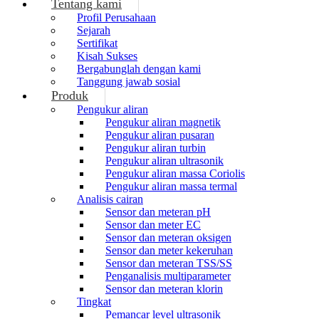
Tentang kami
Profil Perusahaan
Sejarah
Sertifikat
Kisah Sukses
Bergabunglah dengan kami
Tanggung jawab sosial
Produk
Pengukur aliran
Pengukur aliran magnetik
Pengukur aliran pusaran
Pengukur aliran turbin
Pengukur aliran ultrasonik
Pengukur aliran massa Coriolis
Pengukur aliran massa termal
Analisis cairan
Sensor dan meteran pH
Sensor dan meter EC
Sensor dan meteran oksigen
Sensor dan meter kekeruhan
Sensor dan meteran TSS/SS
Penganalisis multiparameter
Sensor dan meteran klorin
Tingkat
Pemancar level ultrasonik