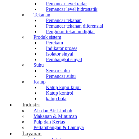
Pemancar level radar
Pemancar level hidrostatik
Tekanan
Pemancar tekanan
Pemancar tekanan diferensial
Pengukur tekanan digital
Produk sistem
Perekam
Indikator proses
Isolator sinyal
Pembangkit sinyal
Suhu
Sensor suhu
Pemancar suhu
Katup
Katup kupu-kupu
Katup kontrol
katup bola
Industri
Air dan Air Limbah
Makanan & Minuman
Pulp dan Kertas
Pertambangan & Lainnya
Layanan