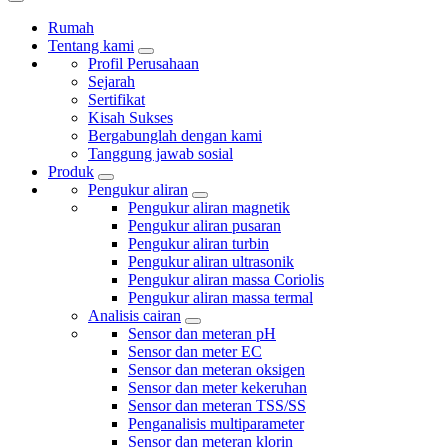
Rumah
Tentang kami
Profil Perusahaan
Sejarah
Sertifikat
Kisah Sukses
Bergabunglah dengan kami
Tanggung jawab sosial
Produk
Pengukur aliran
Pengukur aliran magnetik
Pengukur aliran pusaran
Pengukur aliran turbin
Pengukur aliran ultrasonik
Pengukur aliran massa Coriolis
Pengukur aliran massa termal
Analisis cairan
Sensor dan meteran pH
Sensor dan meter EC
Sensor dan meteran oksigen
Sensor dan meter kekeruhan
Sensor dan meteran TSS/SS
Penganalisis multiparameter
Sensor dan meteran klorin