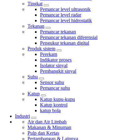
Tingkat
Pemancar level ultrasonik
Pemancar level radar
Pemancar level hidrostatik
Tekanan
Pemancar tekanan
Pemancar tekanan diferensial
Pengukur tekanan digital
Produk sistem
Perekam
Indikator proses
Isolator sinyal
Pembangkit sinyal
Suhu
Sensor suhu
Pemancar suhu
Katup
Katup kupu-kupu
Katup kontrol
katup bola
Industri
Air dan Air Limbah
Makanan & Minuman
Pulp dan Kertas
Pertambangan & Lainnya