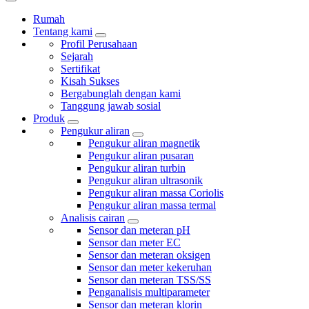
Rumah
Tentang kami
Profil Perusahaan
Sejarah
Sertifikat
Kisah Sukses
Bergabunglah dengan kami
Tanggung jawab sosial
Produk
Pengukur aliran
Pengukur aliran magnetik
Pengukur aliran pusaran
Pengukur aliran turbin
Pengukur aliran ultrasonik
Pengukur aliran massa Coriolis
Pengukur aliran massa termal
Analisis cairan
Sensor dan meteran pH
Sensor dan meter EC
Sensor dan meteran oksigen
Sensor dan meter kekeruhan
Sensor dan meteran TSS/SS
Penganalisis multiparameter
Sensor dan meteran klorin