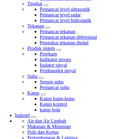
Tingkat
Pemancar level ultrasonik
Pemancar level radar
Pemancar level hidrostatik
Tekanan
Pemancar tekanan
Pemancar tekanan diferensial
Pengukur tekanan digital
Produk sistem
Perekam
Indikator proses
Isolator sinyal
Pembangkit sinyal
Suhu
Sensor suhu
Pemancar suhu
Katup
Katup kupu-kupu
Katup kontrol
katup bola
Industri
Air dan Air Limbah
Makanan & Minuman
Pulp dan Kertas
Pertambangan & Lainnya