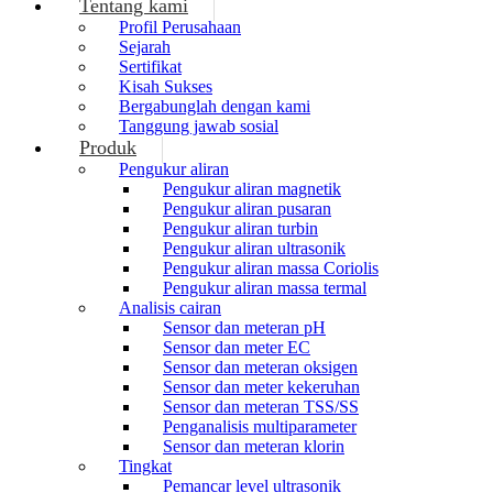
Tentang kami
Profil Perusahaan
Sejarah
Sertifikat
Kisah Sukses
Bergabunglah dengan kami
Tanggung jawab sosial
Produk
Pengukur aliran
Pengukur aliran magnetik
Pengukur aliran pusaran
Pengukur aliran turbin
Pengukur aliran ultrasonik
Pengukur aliran massa Coriolis
Pengukur aliran massa termal
Analisis cairan
Sensor dan meteran pH
Sensor dan meter EC
Sensor dan meteran oksigen
Sensor dan meter kekeruhan
Sensor dan meteran TSS/SS
Penganalisis multiparameter
Sensor dan meteran klorin
Tingkat
Pemancar level ultrasonik