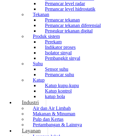
Pemancar level radar
Pemancar level hidrostatik
Tekanan
Pemancar tekanan
Pemancar tekanan diferensial
Pengukur tekanan digital
Produk sistem
Perekam
Indikator proses
Isolator sinyal
Pembangkit sinyal
Suhu
Sensor suhu
Pemancar suhu
Katup
Katup kupu-kupu
Katup kontrol
katup bola
Industri
Air dan Air Limbah
Makanan & Minuman
Pulp dan Kertas
Pertambangan & Lainnya
Layanan