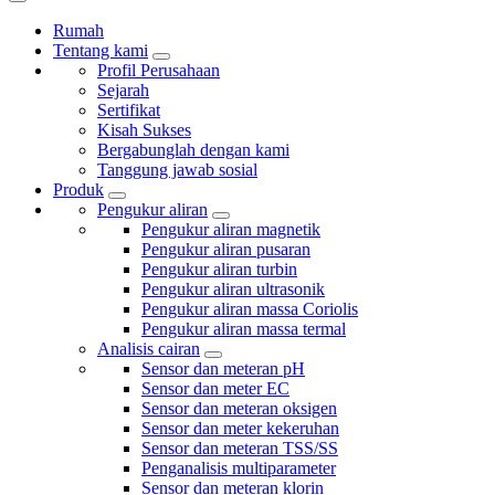
Rumah
Tentang kami
Profil Perusahaan
Sejarah
Sertifikat
Kisah Sukses
Bergabunglah dengan kami
Tanggung jawab sosial
Produk
Pengukur aliran
Pengukur aliran magnetik
Pengukur aliran pusaran
Pengukur aliran turbin
Pengukur aliran ultrasonik
Pengukur aliran massa Coriolis
Pengukur aliran massa termal
Analisis cairan
Sensor dan meteran pH
Sensor dan meter EC
Sensor dan meteran oksigen
Sensor dan meter kekeruhan
Sensor dan meteran TSS/SS
Penganalisis multiparameter
Sensor dan meteran klorin