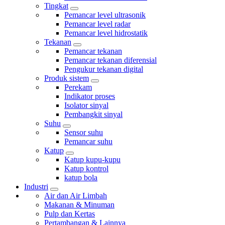
Tingkat
Pemancar level ultrasonik
Pemancar level radar
Pemancar level hidrostatik
Tekanan
Pemancar tekanan
Pemancar tekanan diferensial
Pengukur tekanan digital
Produk sistem
Perekam
Indikator proses
Isolator sinyal
Pembangkit sinyal
Suhu
Sensor suhu
Pemancar suhu
Katup
Katup kupu-kupu
Katup kontrol
katup bola
Industri
Air dan Air Limbah
Makanan & Minuman
Pulp dan Kertas
Pertambangan & Lainnya