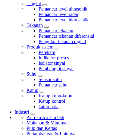
Tingkat
Pemancar level ultrasonik
Pemancar level radar
Pemancar level hidrostatik
Tekanan
Pemancar tekanan
Pemancar tekanan diferensial
Pengukur tekanan digital
Produk sistem
Perekam
Indikator proses
Isolator sinyal
Pembangkit sinyal
Suhu
Sensor suhu
Pemancar suhu
Katup
Katup kupu-kupu
Katup kontrol
katup bola
Industri
Air dan Air Limbah
Makanan & Minuman
Pulp dan Kertas
Pertambangan & Lainnya