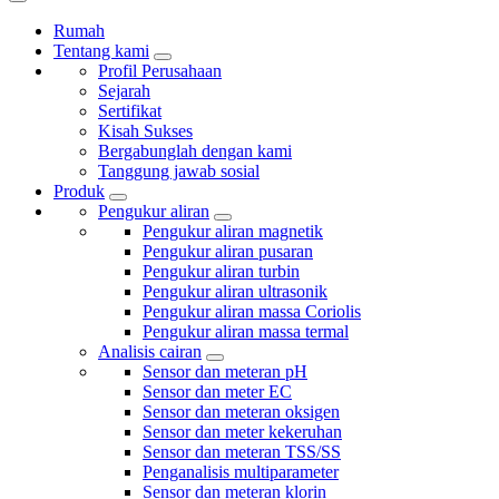
Rumah
Tentang kami
Profil Perusahaan
Sejarah
Sertifikat
Kisah Sukses
Bergabunglah dengan kami
Tanggung jawab sosial
Produk
Pengukur aliran
Pengukur aliran magnetik
Pengukur aliran pusaran
Pengukur aliran turbin
Pengukur aliran ultrasonik
Pengukur aliran massa Coriolis
Pengukur aliran massa termal
Analisis cairan
Sensor dan meteran pH
Sensor dan meter EC
Sensor dan meteran oksigen
Sensor dan meter kekeruhan
Sensor dan meteran TSS/SS
Penganalisis multiparameter
Sensor dan meteran klorin