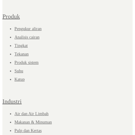
Produk
Pengukur aliran
Analisis cairan
Tingkat
Tekanan
Produk sistem
Suhu
Katup
Industri
Air dan Air Limbah
Makanan & Minuman
Pulp dan Kertas