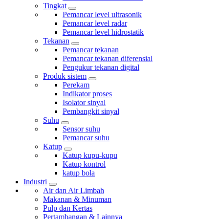
Tingkat
Pemancar level ultrasonik
Pemancar level radar
Pemancar level hidrostatik
Tekanan
Pemancar tekanan
Pemancar tekanan diferensial
Pengukur tekanan digital
Produk sistem
Perekam
Indikator proses
Isolator sinyal
Pembangkit sinyal
Suhu
Sensor suhu
Pemancar suhu
Katup
Katup kupu-kupu
Katup kontrol
katup bola
Industri
Air dan Air Limbah
Makanan & Minuman
Pulp dan Kertas
Pertambangan & Lainnya