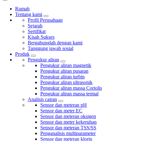
Rumah
Tentang kami
Profil Perusahaan
Sejarah
Sertifikat
Kisah Sukses
Bergabunglah dengan kami
Tanggung jawab sosial
Produk
Pengukur aliran
Pengukur aliran magnetik
Pengukur aliran pusaran
Pengukur aliran turbin
Pengukur aliran ultrasonik
Pengukur aliran massa Coriolis
Pengukur aliran massa termal
Analisis cairan
Sensor dan meteran pH
Sensor dan meter EC
Sensor dan meteran oksigen
Sensor dan meter kekeruhan
Sensor dan meteran TSS/SS
Penganalisis multiparameter
Sensor dan meteran klorin