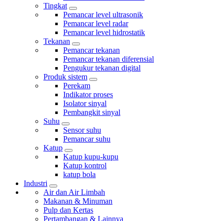
Tingkat
Pemancar level ultrasonik
Pemancar level radar
Pemancar level hidrostatik
Tekanan
Pemancar tekanan
Pemancar tekanan diferensial
Pengukur tekanan digital
Produk sistem
Perekam
Indikator proses
Isolator sinyal
Pembangkit sinyal
Suhu
Sensor suhu
Pemancar suhu
Katup
Katup kupu-kupu
Katup kontrol
katup bola
Industri
Air dan Air Limbah
Makanan & Minuman
Pulp dan Kertas
Pertambangan & Lainnya