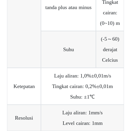
Tingkat
tanda plus atau minus
cairan:
(0~10) m
(-5～60)
Suhu
derajat
Celcius
Laju aliran: 1,0%±0,01m/s
Ketepatan
Tingkat cairan: 0,2%±0,01m
Suhu: ±1℃
Laju aliran: 1mm/s
Resolusi
Level cairan: 1mm