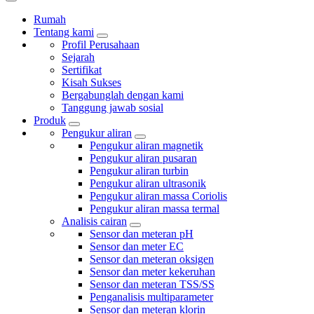
Rumah
Tentang kami
Profil Perusahaan
Sejarah
Sertifikat
Kisah Sukses
Bergabunglah dengan kami
Tanggung jawab sosial
Produk
Pengukur aliran
Pengukur aliran magnetik
Pengukur aliran pusaran
Pengukur aliran turbin
Pengukur aliran ultrasonik
Pengukur aliran massa Coriolis
Pengukur aliran massa termal
Analisis cairan
Sensor dan meteran pH
Sensor dan meter EC
Sensor dan meteran oksigen
Sensor dan meter kekeruhan
Sensor dan meteran TSS/SS
Penganalisis multiparameter
Sensor dan meteran klorin