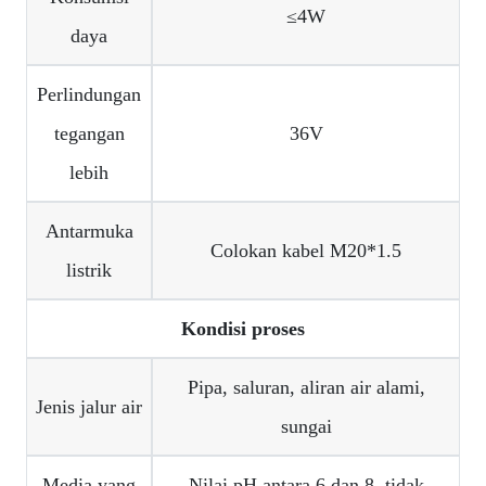
≤4W
daya
Perlindungan
tegangan
36V
lebih
Antarmuka
Colokan kabel M20*1.5
listrik
Kondisi proses
Pipa, saluran, aliran air alami,
Jenis jalur air
sungai
Media yang
Nilai pH antara 6 dan 8, tidak