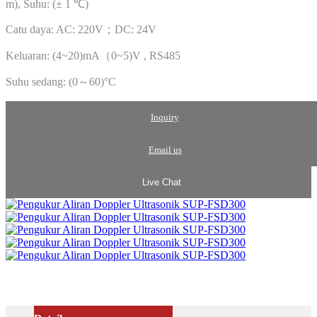
m), Suhu: (± 1 ℃)
Catu daya: AC: 220V；DC: 24V
Keluaran: (4~20)mA（0~5)V
, RS485
Suhu sedang: (0～60)°C
Inquiry
Email us
Live Chat