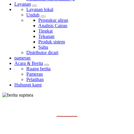
Layanan
Layanan lokal
Unduh
Pengukur aliran
Analisis Cairan
Tingkat
Tekanan
Produk sistem
Suhu
Distributor dicari
pameran
Acara & Berita
Ruang berita
Pameran
Pelatihan
Hubungi kami
PELATIHAN
Rumah
Acara & Berita