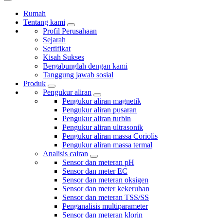
Rumah
Tentang kami
Profil Perusahaan
Sejarah
Sertifikat
Kisah Sukses
Bergabunglah dengan kami
Tanggung jawab sosial
Produk
Pengukur aliran
Pengukur aliran magnetik
Pengukur aliran pusaran
Pengukur aliran turbin
Pengukur aliran ultrasonik
Pengukur aliran massa Coriolis
Pengukur aliran massa termal
Analisis cairan
Sensor dan meteran pH
Sensor dan meter EC
Sensor dan meteran oksigen
Sensor dan meter kekeruhan
Sensor dan meteran TSS/SS
Penganalisis multiparameter
Sensor dan meteran klorin