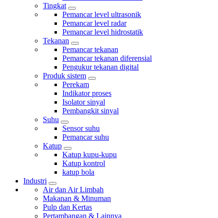
Tingkat
Pemancar level ultrasonik
Pemancar level radar
Pemancar level hidrostatik
Tekanan
Pemancar tekanan
Pemancar tekanan diferensial
Pengukur tekanan digital
Produk sistem
Perekam
Indikator proses
Isolator sinyal
Pembangkit sinyal
Suhu
Sensor suhu
Pemancar suhu
Katup
Katup kupu-kupu
Katup kontrol
katup bola
Industri
Air dan Air Limbah
Makanan & Minuman
Pulp dan Kertas
Pertambangan & Lainnya