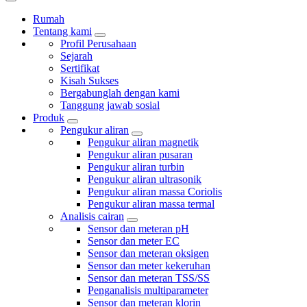
Rumah
Tentang kami
Profil Perusahaan
Sejarah
Sertifikat
Kisah Sukses
Bergabunglah dengan kami
Tanggung jawab sosial
Produk
Pengukur aliran
Pengukur aliran magnetik
Pengukur aliran pusaran
Pengukur aliran turbin
Pengukur aliran ultrasonik
Pengukur aliran massa Coriolis
Pengukur aliran massa termal
Analisis cairan
Sensor dan meteran pH
Sensor dan meter EC
Sensor dan meteran oksigen
Sensor dan meter kekeruhan
Sensor dan meteran TSS/SS
Penganalisis multiparameter
Sensor dan meteran klorin