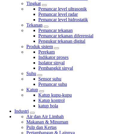
Tingkat
Pemancar level ultrasonik
Pemancar level radar
Pemancar level hidrostatik
Tekanan
Pemancar tekanan
Pemancar tekanan diferensial
Pengukur tekanan digital
Produk sistem
Perekam
Indikator proses
Isolator sinyal
Pembangkit sinyal
Suhu
Sensor suhu
Pemancar suhu
Katup
Katup kupu-kupu
Katup kontrol
katup bola
Industri
Air dan Air Limbah
Makanan & Minuman
Pulp dan Kertas
Pertambangan & Lainnya