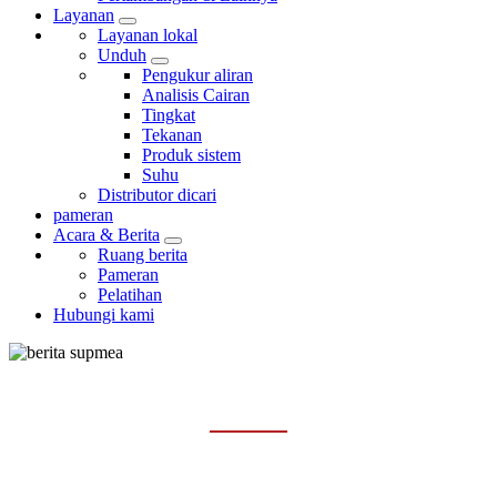
Layanan
Layanan lokal
Unduh
Pengukur aliran
Analisis Cairan
Tingkat
Tekanan
Produk sistem
Suhu
Distributor dicari
pameran
Acara & Berita
Ruang berita
Pameran
Pelatihan
Hubungi kami
PELATIHAN
Rumah
Acara & Berita