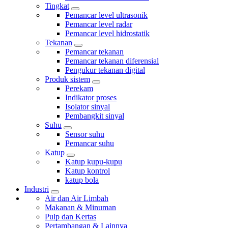
Tingkat
Pemancar level ultrasonik
Pemancar level radar
Pemancar level hidrostatik
Tekanan
Pemancar tekanan
Pemancar tekanan diferensial
Pengukur tekanan digital
Produk sistem
Perekam
Indikator proses
Isolator sinyal
Pembangkit sinyal
Suhu
Sensor suhu
Pemancar suhu
Katup
Katup kupu-kupu
Katup kontrol
katup bola
Industri
Air dan Air Limbah
Makanan & Minuman
Pulp dan Kertas
Pertambangan & Lainnya