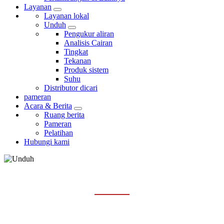
Layanan
Layanan lokal
Unduh
Pengukur aliran
Analisis Cairan
Tingkat
Tekanan
Produk sistem
Suhu
Distributor dicari
pameran
Acara & Berita
Ruang berita
Pameran
Pelatihan
Hubungi kami
PRODUK SISTEM
Rumah
Layanan