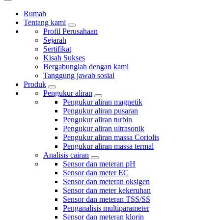
Rumah
Tentang kami
Profil Perusahaan
Sejarah
Sertifikat
Kisah Sukses
Bergabunglah dengan kami
Tanggung jawab sosial
Produk
Pengukur aliran
Pengukur aliran magnetik
Pengukur aliran pusaran
Pengukur aliran turbin
Pengukur aliran ultrasonik
Pengukur aliran massa Coriolis
Pengukur aliran massa termal
Analisis cairan
Sensor dan meteran pH
Sensor dan meter EC
Sensor dan meteran oksigen
Sensor dan meter kekeruhan
Sensor dan meteran TSS/SS
Penganalisis multiparameter
Sensor dan meteran klorin