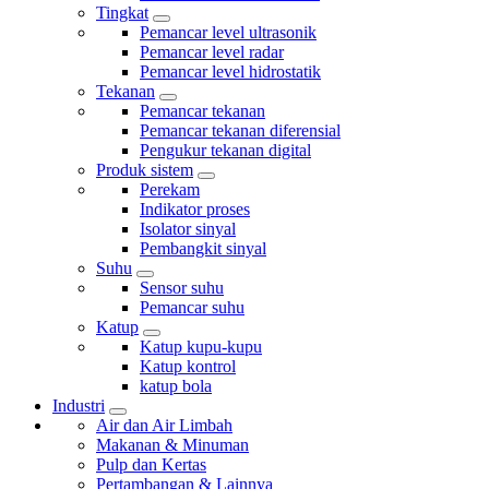
Tingkat
Pemancar level ultrasonik
Pemancar level radar
Pemancar level hidrostatik
Tekanan
Pemancar tekanan
Pemancar tekanan diferensial
Pengukur tekanan digital
Produk sistem
Perekam
Indikator proses
Isolator sinyal
Pembangkit sinyal
Suhu
Sensor suhu
Pemancar suhu
Katup
Katup kupu-kupu
Katup kontrol
katup bola
Industri
Air dan Air Limbah
Makanan & Minuman
Pulp dan Kertas
Pertambangan & Lainnya