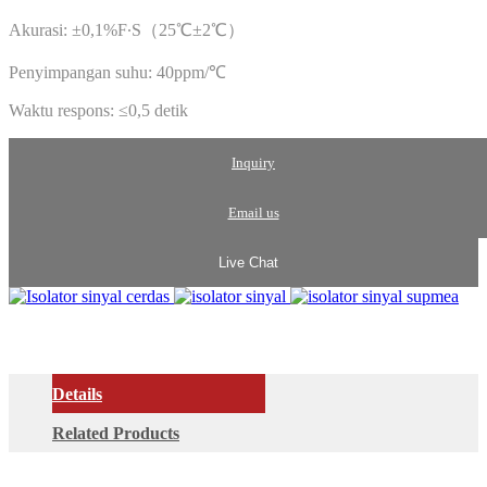
Akurasi: ±0,1%F∙S（25℃±2℃）
Penyimpangan suhu: 40ppm/℃
Waktu respons: ≤0,5 detik
Inquiry
Email us
Live Chat
Details
Related Products