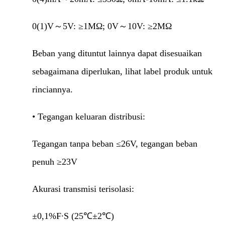
0(1)V～5V: ≥1MΩ; 0V～10V: ≥2MΩ
Beban yang dituntut lainnya dapat disesuaikan
sebagaimana diperlukan, lihat label produk untuk
rinciannya.
• Tegangan keluaran distribusi:
Tegangan tanpa beban ≤26V, tegangan beban
penuh ≥23V
Akurasi transmisi terisolasi:
±0,1%F∙S (25℃±2℃)