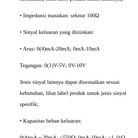
• Impedansi masukan: sekitar 100Ω
• Sinyal keluaran yang diizinkan:
• Arus: 0(4)mA-20mA; 0mA-10mA
Tegangan: 0(1)V-5V; 0V-10V
Jenis sinyal lainnya dapat disesuaikan sesuai
kebutuhan, lihat label produk untuk jenis sinyal
spesifik;
• Kapasitas beban keluaran:
0(4)mA～20mA: ≤550Ω; 0mA-10mA: ≤1.1kΩ