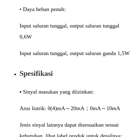
• Daya beban penuh:
Input saluran tunggal, output saluran tunggal
0,6W
Input saluran tunggal, output saluran ganda 1,5W
Spesifikasi
•
Sinyal masukan yang diizinkan:
Arus listrik: 0(4)mA～20mA；0mA～10mA
Jenis sinyal lainnya dapat disesuaikan sesuai
kebutuhan, lihat label produk untuk detailnya;