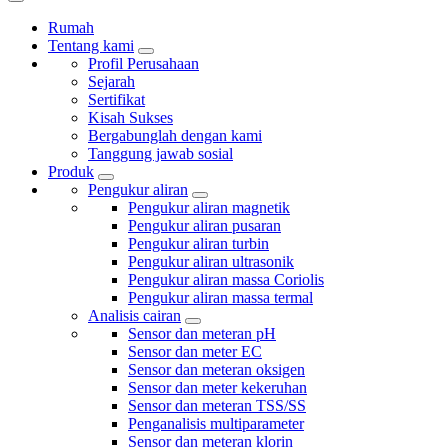
Rumah
Tentang kami
Profil Perusahaan
Sejarah
Sertifikat
Kisah Sukses
Bergabunglah dengan kami
Tanggung jawab sosial
Produk
Pengukur aliran
Pengukur aliran magnetik
Pengukur aliran pusaran
Pengukur aliran turbin
Pengukur aliran ultrasonik
Pengukur aliran massa Coriolis
Pengukur aliran massa termal
Analisis cairan
Sensor dan meteran pH
Sensor dan meter EC
Sensor dan meteran oksigen
Sensor dan meter kekeruhan
Sensor dan meteran TSS/SS
Penganalisis multiparameter
Sensor dan meteran klorin