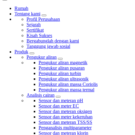
Rumah
Tentang kami
Profil Perusahaan
Sejarah
Sertifikat
Kisah Sukses
Bergabunglah dengan kami
Tanggung jawab sosial
Produk
Pengukur aliran
Pengukur aliran magnetik
Pengukur aliran pusaran
Pengukur aliran turbin
Pengukur aliran ultrasonik
Pengukur aliran massa Coriolis
Pengukur aliran massa termal
Analisis cairan
Sensor dan meteran pH
Sensor dan meter EC
Sensor dan meteran oksigen
Sensor dan meter kekeruhan
Sensor dan meteran TSS/SS
Penganalisis multiparameter
Sensor dan meteran klorin