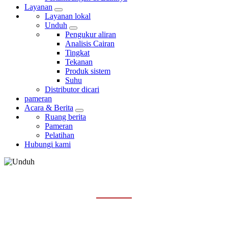
Layanan
Layanan lokal
Unduh
Pengukur aliran
Analisis Cairan
Tingkat
Tekanan
Produk sistem
Suhu
Distributor dicari
pameran
Acara & Berita
Ruang berita
Pameran
Pelatihan
Hubungi kami
TEKANAN
Rumah
Layanan