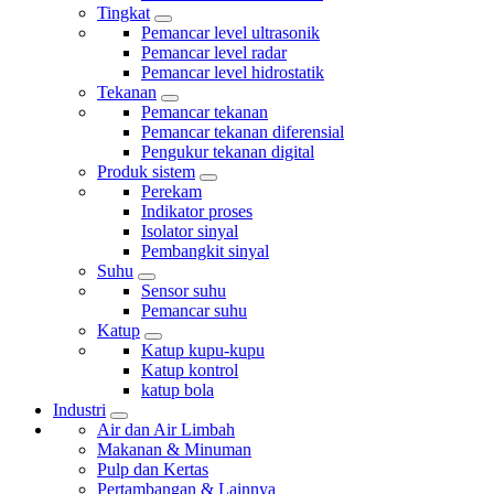
Tingkat
Pemancar level ultrasonik
Pemancar level radar
Pemancar level hidrostatik
Tekanan
Pemancar tekanan
Pemancar tekanan diferensial
Pengukur tekanan digital
Produk sistem
Perekam
Indikator proses
Isolator sinyal
Pembangkit sinyal
Suhu
Sensor suhu
Pemancar suhu
Katup
Katup kupu-kupu
Katup kontrol
katup bola
Industri
Air dan Air Limbah
Makanan & Minuman
Pulp dan Kertas
Pertambangan & Lainnya