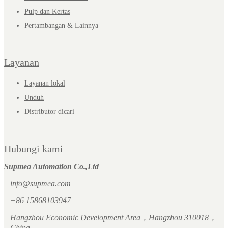
Pulp dan Kertas
Pertambangan & Lainnya
Layanan
Layanan lokal
Unduh
Distributor dicari
Hubungi kami
Supmea Automation Co.,Ltd
info@supmea.com
+86 15868103947
Hangzhou Economic Development Area，Hangzhou 310018，
China