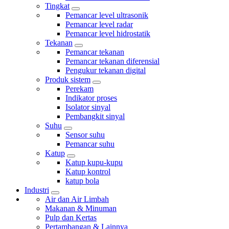
Tingkat
Pemancar level ultrasonik
Pemancar level radar
Pemancar level hidrostatik
Tekanan
Pemancar tekanan
Pemancar tekanan diferensial
Pengukur tekanan digital
Produk sistem
Perekam
Indikator proses
Isolator sinyal
Pembangkit sinyal
Suhu
Sensor suhu
Pemancar suhu
Katup
Katup kupu-kupu
Katup kontrol
katup bola
Industri
Air dan Air Limbah
Makanan & Minuman
Pulp dan Kertas
Pertambangan & Lainnya