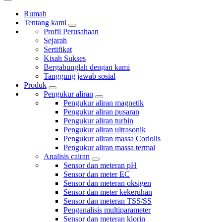
Rumah
Tentang kami
Profil Perusahaan
Sejarah
Sertifikat
Kisah Sukses
Bergabunglah dengan kami
Tanggung jawab sosial
Produk
Pengukur aliran
Pengukur aliran magnetik
Pengukur aliran pusaran
Pengukur aliran turbin
Pengukur aliran ultrasonik
Pengukur aliran massa Coriolis
Pengukur aliran massa termal
Analisis cairan
Sensor dan meteran pH
Sensor dan meter EC
Sensor dan meteran oksigen
Sensor dan meter kekeruhan
Sensor dan meteran TSS/SS
Penganalisis multiparameter
Sensor dan meteran klorin