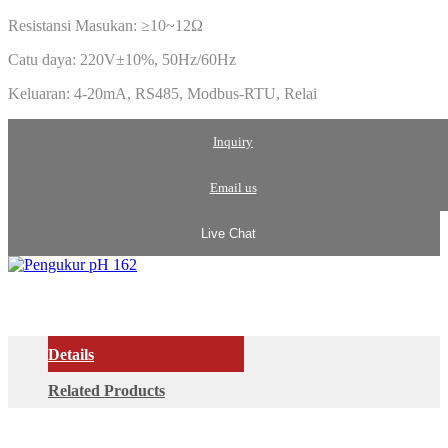
Resistansi Masukan: ≥10~12Ω
Catu daya: 220V±10%, 50Hz/60Hz
Keluaran: 4-20mA, RS485, Modbus-RTU, Relai
Inquiry
Email us
Live Chat
Details
Related Products