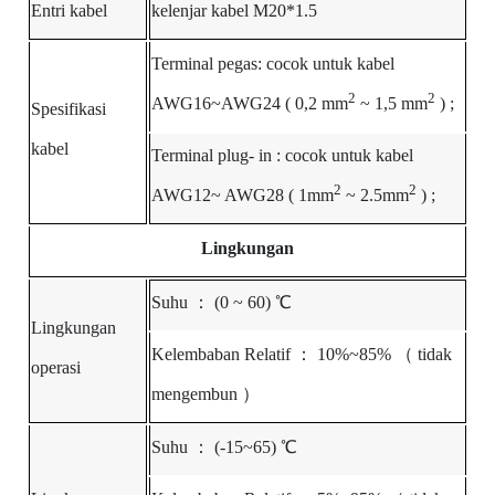
Entri kabel
kelenjar kabel M20*1.5
Terminal pegas: cocok untuk
kabel
2
2
AWG
16~AWG24
(
0,2
mm
~
1,5
mm
)
;
Spesifikasi
kabel
Terminal plug-
in
: cocok
untuk
kabel
2
2
AWG12~
AWG28
(
1mm
~
2.5mm
)
;
Lingkungan
Suhu
：
(0 ~
60)
℃
Lingkungan
Kelembaban
Relatif
：
10%~85%
（
tidak
operasi
mengembun
）
Suhu
：
(-15~65)
℃