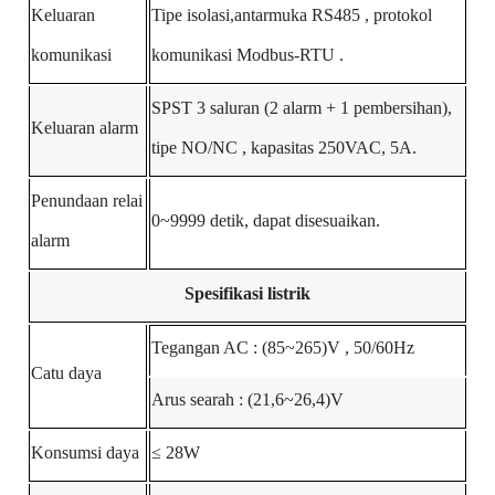
Keluaran
Tipe isolasi,antarmuka
RS485
,
protokol
komunikasi
komunikasi
Modbus-RTU
.
SPST
3 saluran
(2
alarm
+
1
pembersihan),
Keluaran
alarm
tipe
NO/NC
,
kapasitas 250VAC, 5A.
Penundaan
relai
0~9999 detik, dapat
disesuaikan.
alarm
Spesifikasi listrik
Tegangan AC
:
(85~265)V
,
50/60Hz
Catu daya
Arus searah
:
(21,6~26,4)V
Konsumsi daya
≤
28W