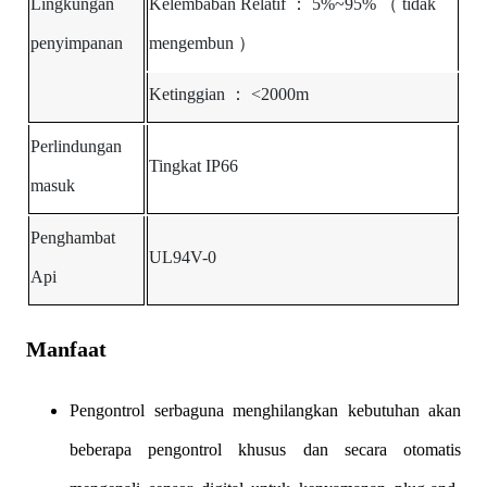
Lingkungan
Kelembaban
Relatif
：
5%~95%
（
tidak
penyimpanan
mengembun
）
Ketinggian
：
<2000m
Perlindungan
Tingkat IP66
masuk
Penghambat
UL94V-0
Api
Manfaat
Pengontrol serbaguna menghilangkan kebutuhan akan
beberapa pengontrol khusus
dan secara otomatis