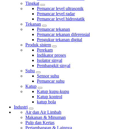
Tingkat
Pemancar level ultrasonik
Pemancar level radar
Pemancar level hidrostatik
Tekanan
Pemancar tekanan
Pemancar tekanan diferensial
Pengukur tekanan digital
Produk sistem
Perekam
Indikator proses
Isolator sinyal
Pembangkit sinyal
Suhu
Sensor suhu
Pemancar suhu
Katup
Katup kupu-kupu
Katup kontrol
katup bola
Industri
Air dan Air Limbah
Makanan & Minuman
Pulp dan Kertas
Pertambangan & Lainnya