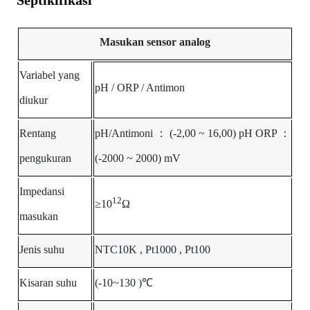
Masukan
sensor
analog
Variabel yang
pH / ORP / Antimon
diukur
Rentang
pH/Antimoni
：
(-2,00 ~
16,00)
pH
ORP
：
pengukuran
(-2000 ~ 2000)
mV
Impedansi
12
≥10
Ω
masukan
Jenis suhu
NTC10K
,
Pt1000
,
Pt100
Kisaran suhu
(-10~130 )
℃