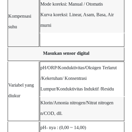
Mode koreksi: Manual / Otomatis
Kurva koreksi: Linear, Asam, Basa, Air
Kompensasi
murni
suhu
Masukan sensor digital
pH/ORP/Konduktivitas/Oksigen Terlarut
/Kekeruhan/
Konsentrasi
Variabel yang
Lumpur/Konduktivitas Induktif
/Residu
diukur
Klorin/Amonia nitrogen/Nitrat nitrogen
n/COD, dll.
pH-
nya
: (0,00
~
14,00)