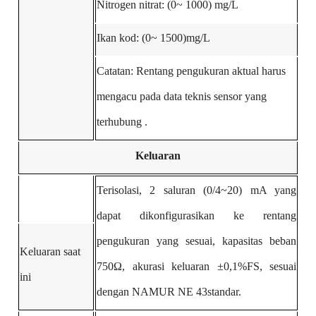
Nitrogen nitrat:
(0~
1000)
mg/L
Ikan kod:
(0~
1500)mg/L
Catatan:
Rentang
pengukuran
aktual
harus
mengacu
pada
data
teknis sensor yang
terhubung
.
Keluaran
Terisolasi, 2 saluran (0/4~20) mA yang
dapat dikonfigurasikan ke rentang
pengukuran yang sesuai, kapasitas beban
Keluaran saat
750Ω, akurasi keluaran ±0,1%FS, sesuai
ini
dengan NAMUR NE 43standar.