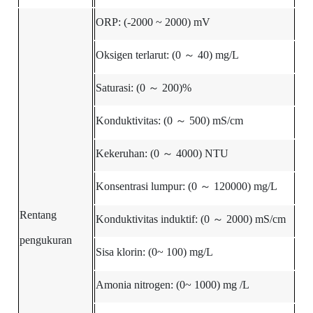
ORP:
(-2000 ~ 2000)
mV
Oksigen terlarut:
(0
～
40)
mg/L
Saturasi: (0
～
200)%
Konduktivitas: (0
～
500)
mS/cm
Kekeruhan:
(0
～
4000)
NTU
Konsentrasi lumpur: (0
～
120000)
mg/L
Rentang
Konduktivitas induktif:
(0
～
2000
)
mS/cm
pengukuran
Sisa klorin: (0~
100)
mg/L
Amonia nitrogen: (0~
1000)
mg
/L