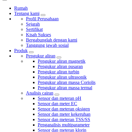
Rumah
Tentang kami
Profil Perusahaan
Sejarah
Sertifikat
Kisah Sukses
Bergabunglah dengan kami
Tanggung jawab sosial
Produk
Pengukur aliran
Pengukur aliran magnetik
Pengukur aliran pusaran
Pengukur aliran turbin
Pengukur aliran ultrasonik
Pengukur aliran massa Coriolis
Pengukur aliran massa termal
Analisis cairan
Sensor dan meteran pH
Sensor dan meter EC
Sensor dan meteran oksigen
Sensor dan meter kekeruhan
Sensor dan meteran TSS/SS
Penganalisis multiparameter
Sensor dan meteran klorin