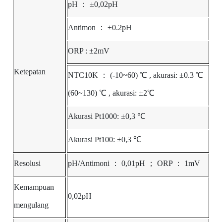
pH
：
±0,02pH
Antimon
：
±0.2pH
ORP
:
±2mV
Ketepatan
NTC10K
：
(-10~60)
℃
, akurasi: ±0.3
℃
(60~130)
℃
, akurasi: ±2
℃
Akurasi Pt1000: ±0,3
℃
Akurasi Pt100: ±0,3
℃
Resolusi
pH/Antimoni
：
0,01pH
；
ORP
：
1mV
Kemampuan
0,02pH
mengulang