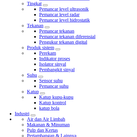
Tingkat
Pemancar level ultrasonik
Pemancar level radar
Pemancar level hidrostatik
Tekanan
Pemancar tekanan
Pemancar tekanan diferensial
Pengukur tekanan digital
Produk sistem
Perekam
Indikator proses
Isolator sinyal
Pembangkit sinyal
Suhu
Sensor suhu
Pemancar suhu
Katup
Katup kupu-kupu
Katup kontrol
katup bola
Industri
Air dan Air Limbah
Makanan & Minuman
Pulp dan Kertas
Pertambangan & Lainnya