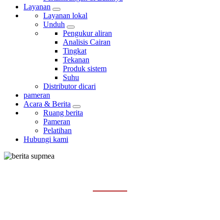
Layanan
Layanan lokal
Unduh
Pengukur aliran
Analisis Cairan
Tingkat
Tekanan
Produk sistem
Suhu
Distributor dicari
pameran
Acara & Berita
Ruang berita
Pameran
Pelatihan
Hubungi kami
RUANG BERITA
Rumah
Acara & Berita