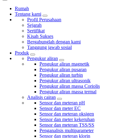
Rumah
Tentang kami
Profil Perusahaan
Sejarah
Sertifikat
Kisah Sukses
Bergabunglah dengan kami
Tanggung jawab sosial
Produk
Pengukur aliran
Pengukur aliran magnetik
Pengukur aliran pusaran
Pengukur aliran turbin
Pengukur aliran ultrasonik
Pengukur aliran massa Coriolis
Pengukur aliran massa termal
Analisis cairan
Sensor dan meteran pH
Sensor dan meter EC
Sensor dan meteran oksigen
Sensor dan meter kekeruhan
Sensor dan meteran TSS/SS
Penganalisis multiparameter
Sensor dan meteran klorin