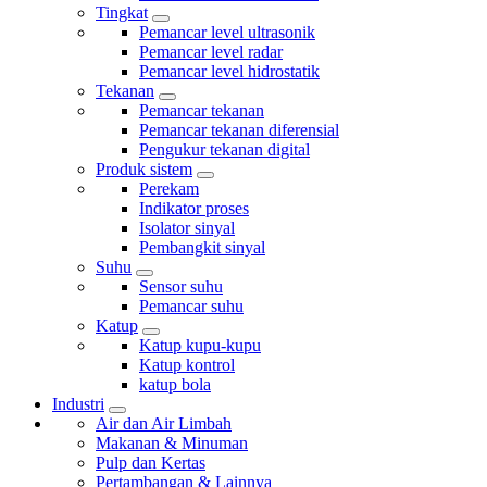
Tingkat
Pemancar level ultrasonik
Pemancar level radar
Pemancar level hidrostatik
Tekanan
Pemancar tekanan
Pemancar tekanan diferensial
Pengukur tekanan digital
Produk sistem
Perekam
Indikator proses
Isolator sinyal
Pembangkit sinyal
Suhu
Sensor suhu
Pemancar suhu
Katup
Katup kupu-kupu
Katup kontrol
katup bola
Industri
Air dan Air Limbah
Makanan & Minuman
Pulp dan Kertas
Pertambangan & Lainnya