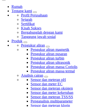
Rumah
Tentang kami
Profil Perusahaan
Sejarah
Sertifikat
Kisah Sukses
Bergabunglah dengan kami
Tanggung jawab sosial
Produk
Pengukur aliran
Pengukur aliran magnetik
Pengukur aliran pusaran
Pengukur aliran turbin
Pengukur aliran ultrasonik
Pengukur aliran massa Coriolis
Pengukur aliran massa termal
Analisis cairan
Sensor dan meteran pH
Sensor dan meter EC
Sensor dan meteran oksigen
Sensor dan meter kekeruhan
Sensor dan meteran TSS/SS
Penganalisis multiparameter
Sensor dan meteran klorin