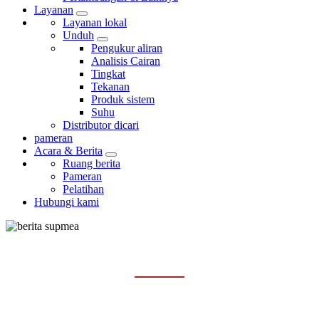
Layanan
Layanan lokal
Unduh
Pengukur aliran
Analisis Cairan
Tingkat
Tekanan
Produk sistem
Suhu
Distributor dicari
pameran
Acara & Berita
Ruang berita
Pameran
Pelatihan
Hubungi kami
RUANG BERITA
Rumah
Acara & Berita