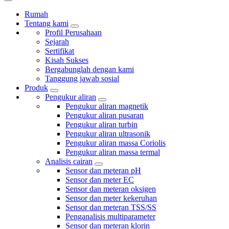
Rumah
Tentang kami
Profil Perusahaan
Sejarah
Sertifikat
Kisah Sukses
Bergabunglah dengan kami
Tanggung jawab sosial
Produk
Pengukur aliran
Pengukur aliran magnetik
Pengukur aliran pusaran
Pengukur aliran turbin
Pengukur aliran ultrasonik
Pengukur aliran massa Coriolis
Pengukur aliran massa termal
Analisis cairan
Sensor dan meteran pH
Sensor dan meter EC
Sensor dan meteran oksigen
Sensor dan meter kekeruhan
Sensor dan meteran TSS/SS
Penganalisis multiparameter
Sensor dan meteran klorin