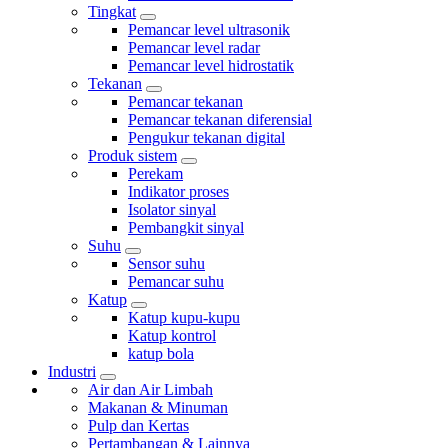
Tingkat
Pemancar level ultrasonik
Pemancar level radar
Pemancar level hidrostatik
Tekanan
Pemancar tekanan
Pemancar tekanan diferensial
Pengukur tekanan digital
Produk sistem
Perekam
Indikator proses
Isolator sinyal
Pembangkit sinyal
Suhu
Sensor suhu
Pemancar suhu
Katup
Katup kupu-kupu
Katup kontrol
katup bola
Industri
Air dan Air Limbah
Makanan & Minuman
Pulp dan Kertas
Pertambangan & Lainnya