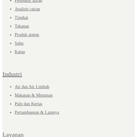
Pengukur aliran
Analisis cairan
Tingkat
Tekanan
Produk sistem
Suhu
Katup
Industri
Air dan Air Limbah
Makanan & Minuman
Pulp dan Kertas
Pertambangan & Lainnya
Layanan