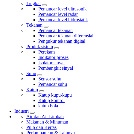
Tingkat
Pemancar level ultrasonik
Pemancar level radar
Pemancar level hidrostatik
Tekanan
Pemancar tekanan
Pemancar tekanan diferensial
Pengukur tekanan digital
Produk sistem
Perekam
Indikator proses
Isolator sinyal
Pembangkit sinyal
Suhu
Sensor suhu
Pemancar suhu
Katup
Katup kupu-kupu
Katup kontrol
katup bola
Industri
Air dan Air Limbah
Makanan & Minuman
Pulp dan Kertas
Pertambangan & Lainnya