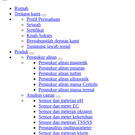
Rumah
Tentang kami
Profil Perusahaan
Sejarah
Sertifikat
Kisah Sukses
Bergabunglah dengan kami
Tanggung jawab sosial
Produk
Pengukur aliran
Pengukur aliran magnetik
Pengukur aliran pusaran
Pengukur aliran turbin
Pengukur aliran ultrasonik
Pengukur aliran massa Coriolis
Pengukur aliran massa termal
Analisis cairan
Sensor dan meteran pH
Sensor dan meter EC
Sensor dan meteran oksigen
Sensor dan meter kekeruhan
Sensor dan meteran TSS/SS
Penganalisis multiparameter
Sensor dan meteran klorin