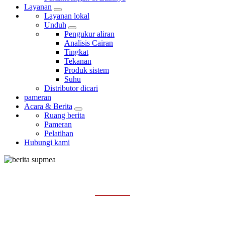
Layanan
Layanan lokal
Unduh
Pengukur aliran
Analisis Cairan
Tingkat
Tekanan
Produk sistem
Suhu
Distributor dicari
pameran
Acara & Berita
Ruang berita
Pameran
Pelatihan
Hubungi kami
RUANG BERITA
Rumah
Acara & Berita