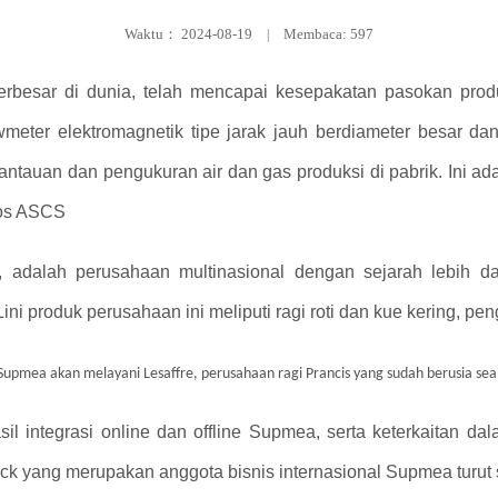
Waktu：
2024-08-19
|
Membaca: 597
i terbesar di dunia, telah mencapai kesepakatan pasokan 
ter elektromagnetik tipe jarak jauh berdiameter besar dan f
auan dan pengukuran air dan gas produksi di pabrik. Ini ada
nos ASCS
ra, adalah perusahaan multinasional dengan sejarah lebih 
Lini produk perusahaan ini meliputi ragi roti dan kue kering, pen
l integrasi online dan offline Supmea, serta keterkaitan da
ick yang merupakan anggota bisnis internasional Supmea turut 