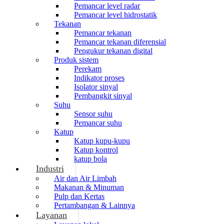
Pemancar level radar
Pemancar level hidrostatik
Tekanan
Pemancar tekanan
Pemancar tekanan diferensial
Pengukur tekanan digital
Produk sistem
Perekam
Indikator proses
Isolator sinyal
Pembangkit sinyal
Suhu
Sensor suhu
Pemancar suhu
Katup
Katup kupu-kupu
Katup kontrol
katup bola
Industri
Air dan Air Limbah
Makanan & Minuman
Pulp dan Kertas
Pertambangan & Lainnya
Layanan