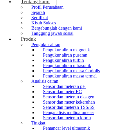
Tentang kami
Profil Perusahaan
Sejarah
Sertifikat
Kisah Sukses
Bergabunglah dengan kami
Tanggung jawab sosial
Produk
Pengukur aliran
Pengukur aliran magnetik
Pengukur aliran pusaran
Pengukur aliran turbin
Pengukur aliran ultrasonik
Pengukur aliran massa Coriolis
Pengukur aliran massa termal
Analisis cairan
Sensor dan meteran pH
Sensor dan meter EC
Sensor dan meteran oksigen
Sensor dan meter kekeruhan
Sensor dan meteran TSS/SS
Penganalisis multiparameter
Sensor dan meteran klorin
Tingkat
Pemancar level ultrasonik