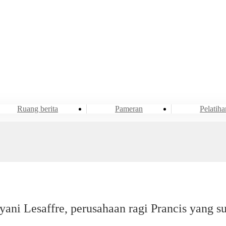
Acara & Berita
Ruang berita
Ruang berita
Pameran
Pelatiha
ni Lesaffre, perusahaan ragi Prancis yang s