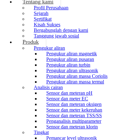
Tentang kami
Profil Perusahaan
Sejarah
Sertifikat
Kisah Sukses
Bergabunglah dengan kami
Tanggung jawab sosial
Produk
Pengukur aliran
Pengukur aliran magnetik
Pengukur aliran pusaran
Pengukur aliran turbin
Pengukur aliran ultrasonik
Pengukur aliran massa Coriolis
Pengukur aliran massa termal
Analisis cairan
Sensor dan meteran pH
Sensor dan meter EC
Sensor dan meteran oksigen
Sensor dan meter kekeruhan
Sensor dan meteran TSS/SS
Penganalisis multiparameter
Sensor dan meteran klorin
Tingkat
Pemancar level ultrasonik