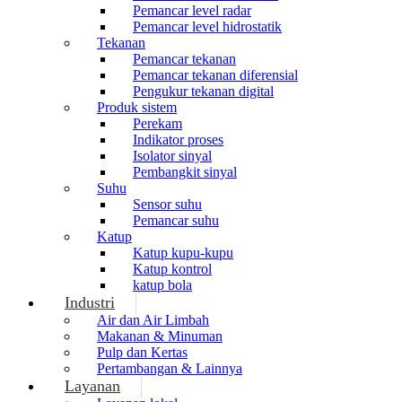
Pemancar level radar
Pemancar level hidrostatik
Tekanan
Pemancar tekanan
Pemancar tekanan diferensial
Pengukur tekanan digital
Produk sistem
Perekam
Indikator proses
Isolator sinyal
Pembangkit sinyal
Suhu
Sensor suhu
Pemancar suhu
Katup
Katup kupu-kupu
Katup kontrol
katup bola
Industri
Air dan Air Limbah
Makanan & Minuman
Pulp dan Kertas
Pertambangan & Lainnya
Layanan