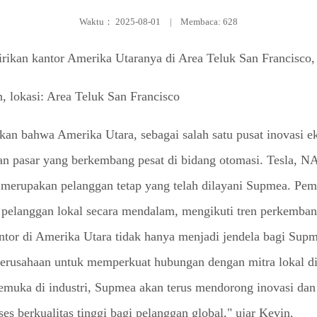
Waktu：
2025-08-01
|
Membaca: 628
irikan kantor Amerika Utaranya di Area Teluk San Francisco,
kan bahwa Amerika Utara, sebagai salah satu pusat inovasi e
an pasar yang berkembang pesat di bidang otomasi. Tesla, N
ya merupakan pelanggan tetap yang telah dilayani Supmea. Pe
anggan lokal secara mendalam, mengikuti tren perkembang
Kantor di Amerika Utara tidak hanya menjadi jendela bagi Sup
i perusahaan untuk memperkuat hubungan dengan mitra lokal d
emuka di industri, Supmea akan terus mendorong inovasi dan 
s berkualitas tinggi bagi pelanggan global," ujar Kevin.