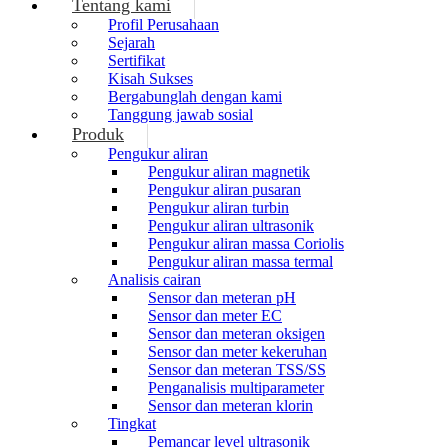
Tentang kami
Profil Perusahaan
Sejarah
Sertifikat
Kisah Sukses
Bergabunglah dengan kami
Tanggung jawab sosial
Produk
Pengukur aliran
Pengukur aliran magnetik
Pengukur aliran pusaran
Pengukur aliran turbin
Pengukur aliran ultrasonik
Pengukur aliran massa Coriolis
Pengukur aliran massa termal
Analisis cairan
Sensor dan meteran pH
Sensor dan meter EC
Sensor dan meteran oksigen
Sensor dan meter kekeruhan
Sensor dan meteran TSS/SS
Penganalisis multiparameter
Sensor dan meteran klorin
Tingkat
Pemancar level ultrasonik