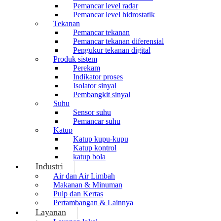
Pemancar level radar
Pemancar level hidrostatik
Tekanan
Pemancar tekanan
Pemancar tekanan diferensial
Pengukur tekanan digital
Produk sistem
Perekam
Indikator proses
Isolator sinyal
Pembangkit sinyal
Suhu
Sensor suhu
Pemancar suhu
Katup
Katup kupu-kupu
Katup kontrol
katup bola
Industri
Air dan Air Limbah
Makanan & Minuman
Pulp dan Kertas
Pertambangan & Lainnya
Layanan