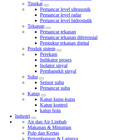
Tingkat
Pemancar level ultrasonik
Pemancar level radar
Pemancar level hidrostatik
Tekanan
Pemancar tekanan
Pemancar tekanan diferensial
Pengukur tekanan digital
Produk sistem
Perekam
Indikator proses
Isolator sinyal
Pembangkit sinyal
Suhu
Sensor suhu
Pemancar suhu
Katup
Katup kupu-kupu
Katup kontrol
katup bola
Industri
Air dan Air Limbah
Makanan & Minuman
Pulp dan Kertas
Pertambangan & Lainnya