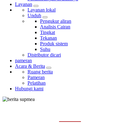
Layanan
Layanan lokal
Unduh
Pengukur aliran
Analisis Cairan
Tingkat
Tekanan
Produk sistem
Suhu
Distributor dicari
pameran
Acara & Berita
Ruang berita
Pameran
Pelatihan
Hubungi kami
RUANG BERITA
Rumah
Acara & Berita