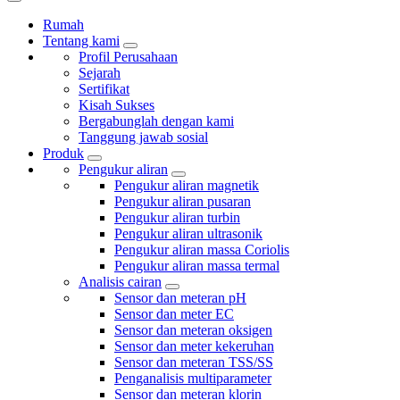
Rumah
Tentang kami
Profil Perusahaan
Sejarah
Sertifikat
Kisah Sukses
Bergabunglah dengan kami
Tanggung jawab sosial
Produk
Pengukur aliran
Pengukur aliran magnetik
Pengukur aliran pusaran
Pengukur aliran turbin
Pengukur aliran ultrasonik
Pengukur aliran massa Coriolis
Pengukur aliran massa termal
Analisis cairan
Sensor dan meteran pH
Sensor dan meter EC
Sensor dan meteran oksigen
Sensor dan meter kekeruhan
Sensor dan meteran TSS/SS
Penganalisis multiparameter
Sensor dan meteran klorin