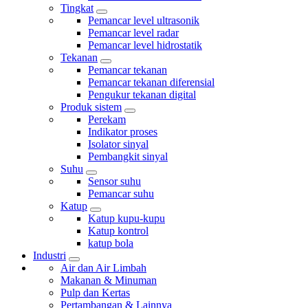
Tingkat
Pemancar level ultrasonik
Pemancar level radar
Pemancar level hidrostatik
Tekanan
Pemancar tekanan
Pemancar tekanan diferensial
Pengukur tekanan digital
Produk sistem
Perekam
Indikator proses
Isolator sinyal
Pembangkit sinyal
Suhu
Sensor suhu
Pemancar suhu
Katup
Katup kupu-kupu
Katup kontrol
katup bola
Industri
Air dan Air Limbah
Makanan & Minuman
Pulp dan Kertas
Pertambangan & Lainnya