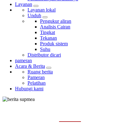
Layanan
Layanan lokal
Unduh
Pengukur aliran
Analisis Cairan
Tingkat
Tekanan
Produk sistem
Suhu
Distributor dicari
pameran
Acara & Berita
Ruang berita
Pameran
Pelatihan
Hubungi kami
RUANG BERITA
Rumah
Acara & Berita