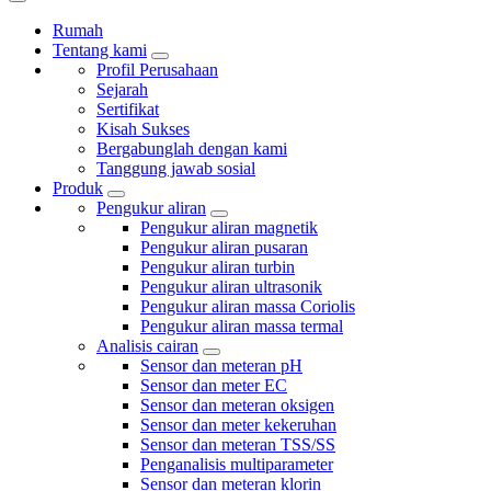
Rumah
Tentang kami
Profil Perusahaan
Sejarah
Sertifikat
Kisah Sukses
Bergabunglah dengan kami
Tanggung jawab sosial
Produk
Pengukur aliran
Pengukur aliran magnetik
Pengukur aliran pusaran
Pengukur aliran turbin
Pengukur aliran ultrasonik
Pengukur aliran massa Coriolis
Pengukur aliran massa termal
Analisis cairan
Sensor dan meteran pH
Sensor dan meter EC
Sensor dan meteran oksigen
Sensor dan meter kekeruhan
Sensor dan meteran TSS/SS
Penganalisis multiparameter
Sensor dan meteran klorin