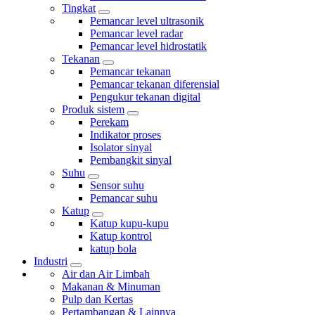
Tingkat
Pemancar level ultrasonik
Pemancar level radar
Pemancar level hidrostatik
Tekanan
Pemancar tekanan
Pemancar tekanan diferensial
Pengukur tekanan digital
Produk sistem
Perekam
Indikator proses
Isolator sinyal
Pembangkit sinyal
Suhu
Sensor suhu
Pemancar suhu
Katup
Katup kupu-kupu
Katup kontrol
katup bola
Industri
Air dan Air Limbah
Makanan & Minuman
Pulp dan Kertas
Pertambangan & Lainnya