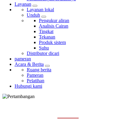
Layanan
Layanan lokal
Unduh
Pengukur aliran
Analisis Cairan
Tingkat
Tekanan
Produk sistem
Suhu
Distributor dicari
pameran
Acara & Berita
Ruang berita
Pameran
Pelatihan
Hubungi kami
PERTAMBANGAN & LAINNYA
Rumah
Industri