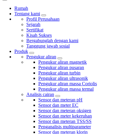
Rumah
Tentang kami
Profil Perusahaan
Sejarah
Sertifikat
Kisah Sukses
Bergabunglah dengan kami
Tanggung jawab sosial
Produk
Pengukur aliran
Pengukur aliran magnetik
Pengukur aliran pusaran
Pengukur aliran turbin
Pengukur aliran ultrasonik
Pengukur aliran massa Coriolis
Pengukur aliran massa termal
Analisis cairan
Sensor dan meteran pH
Sensor dan meter EC
Sensor dan meteran oksigen
Sensor dan meter kekeruhan
Sensor dan meteran TSS/SS
Penganalisis multiparameter
Sensor dan meteran klorin