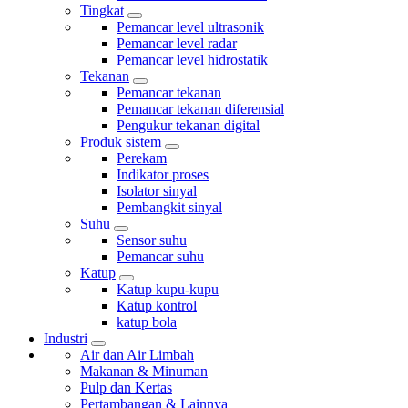
Tingkat
Pemancar level ultrasonik
Pemancar level radar
Pemancar level hidrostatik
Tekanan
Pemancar tekanan
Pemancar tekanan diferensial
Pengukur tekanan digital
Produk sistem
Perekam
Indikator proses
Isolator sinyal
Pembangkit sinyal
Suhu
Sensor suhu
Pemancar suhu
Katup
Katup kupu-kupu
Katup kontrol
katup bola
Industri
Air dan Air Limbah
Makanan & Minuman
Pulp dan Kertas
Pertambangan & Lainnya