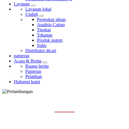
Layanan
Layanan lokal
Unduh
Pengukur aliran
Analisis Cairan
Tingkat
Tekanan
Produk sistem
Suhu
Distributor dicari
pameran
Acara & Berita
Ruang berita
Pameran
Pelatihan
Hubungi kami
PERTAMBANGAN & LAINNYA
Rumah
Industri