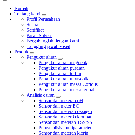
Rumah
Tentang kami
Profil Perusahaan
Sejarah
Sertifikat
Kisah Sukses
Bergabunglah dengan kami
Tanggung jawab sosial
Produk
Pengukur aliran
Pengukur aliran magnetik
Pengukur aliran pusaran
Pengukur aliran turbin
Pengukur aliran ultrasonik
Pengukur aliran massa Coriolis
Pengukur aliran massa termal
Analisis cairan
Sensor dan meteran pH
Sensor dan meter EC
Sensor dan meteran oksigen
Sensor dan meter kekeruhan
Sensor dan meteran TSS/SS
Penganalisis multiparameter
Sensor dan meteran klorin