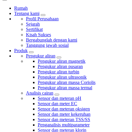
Rumah
Tentang kami
Profil Perusahaan
Sejarah
Sertifikat
Kisah Sukses
Bergabunglah dengan kami
Tanggung jawab sosial
Produk
Pengukur aliran
Pengukur aliran magnetik
Pengukur aliran pusaran
Pengukur aliran turbin
Pengukur aliran ultrasonik
Pengukur aliran massa Coriolis
Pengukur aliran massa termal
Analisis cairan
Sensor dan meteran pH
Sensor dan meter EC
Sensor dan meteran oksigen
Sensor dan meter kekeruhan
Sensor dan meteran TSS/SS
Penganalisis multiparameter
Sensor dan meteran klorin