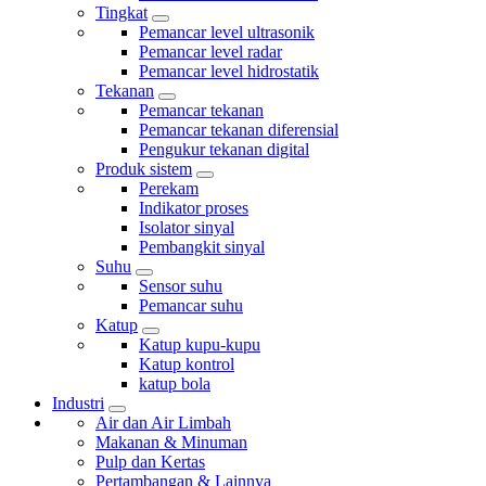
Tingkat
Pemancar level ultrasonik
Pemancar level radar
Pemancar level hidrostatik
Tekanan
Pemancar tekanan
Pemancar tekanan diferensial
Pengukur tekanan digital
Produk sistem
Perekam
Indikator proses
Isolator sinyal
Pembangkit sinyal
Suhu
Sensor suhu
Pemancar suhu
Katup
Katup kupu-kupu
Katup kontrol
katup bola
Industri
Air dan Air Limbah
Makanan & Minuman
Pulp dan Kertas
Pertambangan & Lainnya