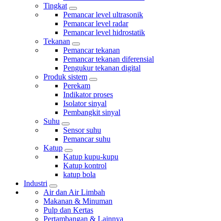
Tingkat
Pemancar level ultrasonik
Pemancar level radar
Pemancar level hidrostatik
Tekanan
Pemancar tekanan
Pemancar tekanan diferensial
Pengukur tekanan digital
Produk sistem
Perekam
Indikator proses
Isolator sinyal
Pembangkit sinyal
Suhu
Sensor suhu
Pemancar suhu
Katup
Katup kupu-kupu
Katup kontrol
katup bola
Industri
Air dan Air Limbah
Makanan & Minuman
Pulp dan Kertas
Pertambangan & Lainnya