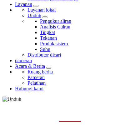
Layanan
Layanan lokal
Unduh
Pengukur aliran
Analisis Cairan
Tingkat
Tekanan
Produk sistem
Suhu
Distributor dicari
pameran
Acara & Berita
Ruang berita
Pameran
Pelatihan
Hubungi kami
ANALISIS CAIRAN
Rumah
Layanan