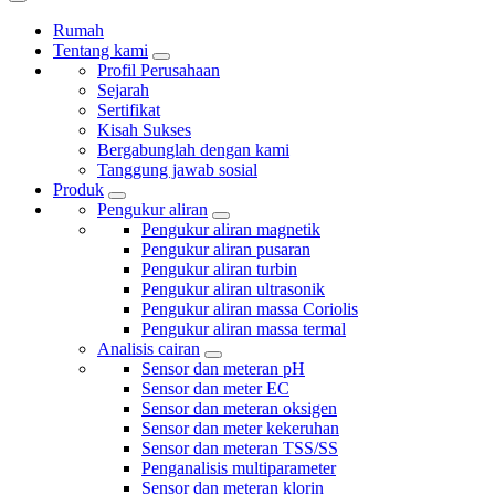
Rumah
Tentang kami
Profil Perusahaan
Sejarah
Sertifikat
Kisah Sukses
Bergabunglah dengan kami
Tanggung jawab sosial
Produk
Pengukur aliran
Pengukur aliran magnetik
Pengukur aliran pusaran
Pengukur aliran turbin
Pengukur aliran ultrasonik
Pengukur aliran massa Coriolis
Pengukur aliran massa termal
Analisis cairan
Sensor dan meteran pH
Sensor dan meter EC
Sensor dan meteran oksigen
Sensor dan meter kekeruhan
Sensor dan meteran TSS/SS
Penganalisis multiparameter
Sensor dan meteran klorin