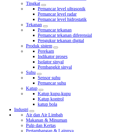
Tingkat
Pemancar level ultrasonik
Pemancar level radar
Pemancar level hidrostatik
Tekanan
Pemancar tekanan
Pemancar tekanan diferensial
Pengukur tekanan digital
Produk sistem
Perekam
Indikator proses
Isolator sinyal
Pembangkit sinyal
Suhu
Sensor suhu
Pemancar suhu
Katup
Katup kupu-kupu
Katup kontrol
katup bola
Industri
Air dan Air Limbah
Makanan & Minuman
Pulp dan Kertas
Pertambangan & Lainnya