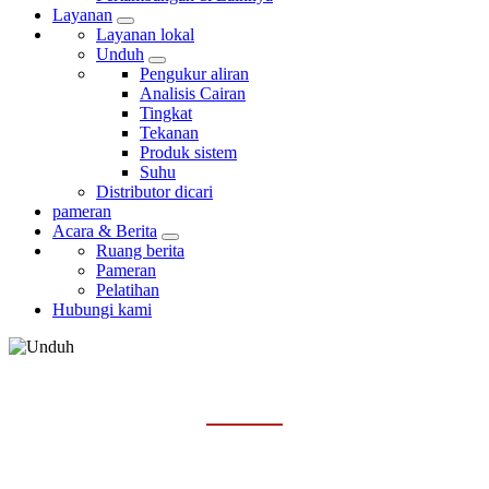
Layanan
Layanan lokal
Unduh
Pengukur aliran
Analisis Cairan
Tingkat
Tekanan
Produk sistem
Suhu
Distributor dicari
pameran
Acara & Berita
Ruang berita
Pameran
Pelatihan
Hubungi kami
TINGKAT
Rumah
Layanan