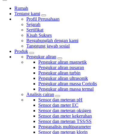
Rumah
Tentang kami
Profil Perusahaan
Sejarah
Sertifikat
Kisah Sukses
Bergabunglah dengan kami
Tanggung jawab sosial
Produk
Pengukur aliran
Pengukur aliran magnetik
Pengukur aliran pusaran
Pengukur aliran turbin
Pengukur aliran ultrasonik
Pengukur aliran massa Coriolis
Pengukur aliran massa termal
Analisis cairan
Sensor dan meteran pH
Sensor dan meter EC
Sensor dan meteran oksigen
Sensor dan meter kekeruhan
Sensor dan meteran TSS/SS
Penganalisis multiparameter
Sensor dan meteran klorin