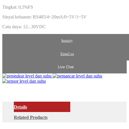
Tingkat: 0,5%FS
Sinyal keluaran: RS485/4~20mA/0~5V/1~5V
Catu daya: 12...30VDC
Inquiry
Email us
Live Chat
Details
Related Products