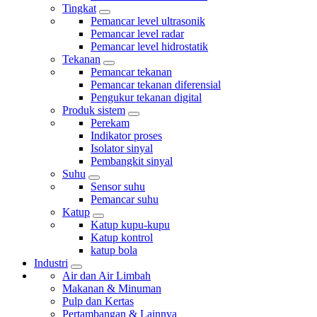
Tingkat
Pemancar level ultrasonik
Pemancar level radar
Pemancar level hidrostatik
Tekanan
Pemancar tekanan
Pemancar tekanan diferensial
Pengukur tekanan digital
Produk sistem
Perekam
Indikator proses
Isolator sinyal
Pembangkit sinyal
Suhu
Sensor suhu
Pemancar suhu
Katup
Katup kupu-kupu
Katup kontrol
katup bola
Industri
Air dan Air Limbah
Makanan & Minuman
Pulp dan Kertas
Pertambangan & Lainnya