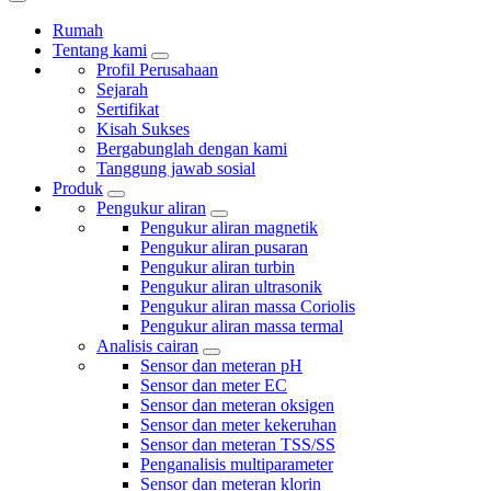
Rumah
Tentang kami
Profil Perusahaan
Sejarah
Sertifikat
Kisah Sukses
Bergabunglah dengan kami
Tanggung jawab sosial
Produk
Pengukur aliran
Pengukur aliran magnetik
Pengukur aliran pusaran
Pengukur aliran turbin
Pengukur aliran ultrasonik
Pengukur aliran massa Coriolis
Pengukur aliran massa termal
Analisis cairan
Sensor dan meteran pH
Sensor dan meter EC
Sensor dan meteran oksigen
Sensor dan meter kekeruhan
Sensor dan meteran TSS/SS
Penganalisis multiparameter
Sensor dan meteran klorin