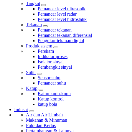
Tingkat
Pemancar level ultrasonik
Pemancar level radar
Pemancar level hidrostatik
Tekanan
Pemancar tekanan
Pemancar tekanan diferensial
Pengukur tekanan digital
Produk sistem
Perekam
Indikator proses
Isolator sinyal
Pembangkit sinyal
Suhu
Sensor suhu
Pemancar suhu
Katup
Katup kupu-kupu
Katup kontrol
katup bola
Industri
Air dan Air Limbah
Makanan & Minuman
Pulp dan Kertas
Pertambangan & Lainnya