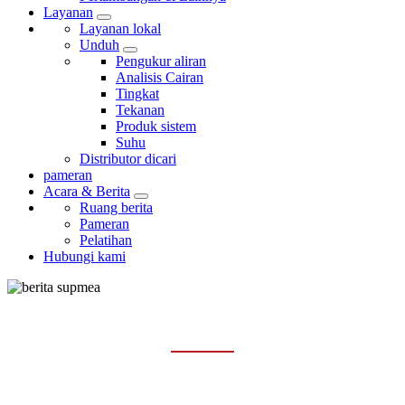
Layanan
Layanan lokal
Unduh
Pengukur aliran
Analisis Cairan
Tingkat
Tekanan
Produk sistem
Suhu
Distributor dicari
pameran
Acara & Berita
Ruang berita
Pameran
Pelatihan
Hubungi kami
PAMERAN
Rumah
Acara & Berita