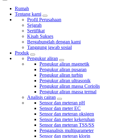
Rumah
Tentang kami
Profil Perusahaan
Sejarah
Sertifikat
Kisah Sukses
Bergabunglah dengan kami
Tanggung jawab sosial
Produk
Pengukur aliran
Pengukur aliran magnetik
Pengukur aliran pusaran
Pengukur aliran turbin
Pengukur aliran ultrasonik
Pengukur aliran massa Coriolis
Pengukur aliran massa termal
Analisis cairan
Sensor dan meteran pH
Sensor dan meter EC
Sensor dan meteran oksigen
Sensor dan meter kekeruhan
Sensor dan meteran TSS/SS
Penganalisis multiparameter
Sensor dan meteran klorin