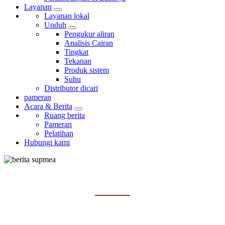
Layanan
Layanan lokal
Unduh
Pengukur aliran
Analisis Cairan
Tingkat
Tekanan
Produk sistem
Suhu
Distributor dicari
pameran
Acara & Berita
Ruang berita
Pameran
Pelatihan
Hubungi kami
PAMERAN
Rumah
Acara & Berita