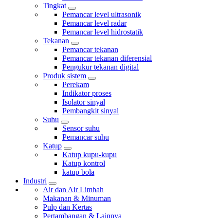
Tingkat
Pemancar level ultrasonik
Pemancar level radar
Pemancar level hidrostatik
Tekanan
Pemancar tekanan
Pemancar tekanan diferensial
Pengukur tekanan digital
Produk sistem
Perekam
Indikator proses
Isolator sinyal
Pembangkit sinyal
Suhu
Sensor suhu
Pemancar suhu
Katup
Katup kupu-kupu
Katup kontrol
katup bola
Industri
Air dan Air Limbah
Makanan & Minuman
Pulp dan Kertas
Pertambangan & Lainnya