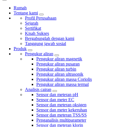
Rumah
Tentang kami
Profil Perusahaan
Sejarah
Sertifikat
Kisah Sukses
Bergabunglah dengan kami
Tanggung jawab sosial
Produk
Pengukur aliran
Pengukur aliran magnetik
Pengukur aliran pusaran
Pengukur aliran turbin
Pengukur aliran ultrasonik
Pengukur aliran massa Coriolis
Pengukur aliran massa termal
Analisis cairan
Sensor dan meteran pH
Sensor dan meter EC
Sensor dan meteran oksigen
Sensor dan meter kekeruhan
Sensor dan meteran TSS/SS
Penganalisis multiparameter
Sensor dan meteran klorin