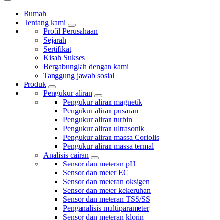
Rumah
Tentang kami
Profil Perusahaan
Sejarah
Sertifikat
Kisah Sukses
Bergabunglah dengan kami
Tanggung jawab sosial
Produk
Pengukur aliran
Pengukur aliran magnetik
Pengukur aliran pusaran
Pengukur aliran turbin
Pengukur aliran ultrasonik
Pengukur aliran massa Coriolis
Pengukur aliran massa termal
Analisis cairan
Sensor dan meteran pH
Sensor dan meter EC
Sensor dan meteran oksigen
Sensor dan meter kekeruhan
Sensor dan meteran TSS/SS
Penganalisis multiparameter
Sensor dan meteran klorin