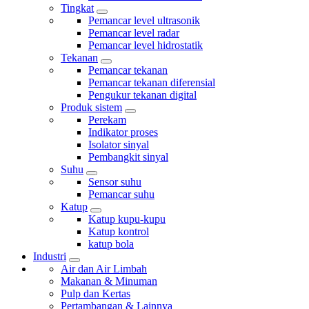
Tingkat
Pemancar level ultrasonik
Pemancar level radar
Pemancar level hidrostatik
Tekanan
Pemancar tekanan
Pemancar tekanan diferensial
Pengukur tekanan digital
Produk sistem
Perekam
Indikator proses
Isolator sinyal
Pembangkit sinyal
Suhu
Sensor suhu
Pemancar suhu
Katup
Katup kupu-kupu
Katup kontrol
katup bola
Industri
Air dan Air Limbah
Makanan & Minuman
Pulp dan Kertas
Pertambangan & Lainnya