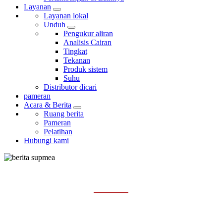
Layanan
Layanan lokal
Unduh
Pengukur aliran
Analisis Cairan
Tingkat
Tekanan
Produk sistem
Suhu
Distributor dicari
pameran
Acara & Berita
Ruang berita
Pameran
Pelatihan
Hubungi kami
PERISTIWA
Rumah
Acara & Berita