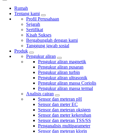
Rumah
Tentang kami
Profil Perusahaan
Sejarah
Sertifikat
Kisah Sukses
Bergabunglah dengan kami
Tanggung jawab sosial
Produk
Pengukur aliran
Pengukur aliran magnetik
Pengukur aliran pusaran
Pengukur aliran turbin
Pengukur aliran ultrasonik
Pengukur aliran massa Coriolis
Pengukur aliran massa termal
Analisis cairan
Sensor dan meteran pH
Sensor dan meter EC
Sensor dan meteran oksigen
Sensor dan meter kekeruhan
Sensor dan meteran TSS/SS
Penganalisis multiparameter
Sensor dan meteran klorin