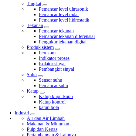
Tingkat
Pemancar level ultrasonik
Pemancar level radar
Pemancar level hidrostatik
Tekanan
Pemancar tekanan
Pemancar tekanan diferensial
Pengukur tekanan digital
Produk sistem
Perekam
Indikator proses
Isolator sinyal
Pembangkit sinyal
Suhu
Sensor suhu
Pemancar suhu
Katup
Katup kupu-kupu
Katup kontrol
katup bola
Industri
Air dan Air Limbah
Makanan & Minuman
Pulp dan Kertas
Pertambangan & Lainnya