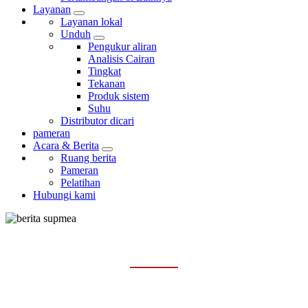
Layanan
Layanan lokal
Unduh
Pengukur aliran
Analisis Cairan
Tingkat
Tekanan
Produk sistem
Suhu
Distributor dicari
pameran
Acara & Berita
Ruang berita
Pameran
Pelatihan
Hubungi kami
PERISTIWA
Rumah
Acara & Berita