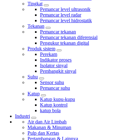
Tingkat
Pemancar level ultrasonik
Pemancar level radar
Pemancar level hidrostatik
Tekanan
Pemancar tekanan
Pemancar tekanan diferensial
Pengukur tekanan digital
Produk sistem
Perekam
Indikator proses
Isolator sinyal
Pembangkit sinyal
Suhu
Sensor suhu
Pemancar suhu
Katup
Katup kupu-kupu
Katup kontrol
katup bola
Industri
Air dan Air Limbah
Makanan & Minuman
Pulp dan Kertas
Pertambangan & Lainnya