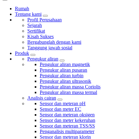
Rumah
Tentang kami
Profil Perusahaan
Sejarah
Sertifikat
Kisah Sukses
Bergabunglah dengan kami
Tanggung jawab sosial
Produk
Pengukur aliran
Pengukur aliran magnetik
Pengukur aliran pusaran
Pengukur aliran turbin
Pengukur aliran ultrasonik
Pengukur aliran massa Coriolis
Pengukur aliran massa termal
Analisis cairan
Sensor dan meteran pH
Sensor dan meter EC
Sensor dan meteran oksigen
Sensor dan meter kekeruhan
Sensor dan meteran TSS/SS
Penganalisis multiparameter
Sensor dan meteran klorin