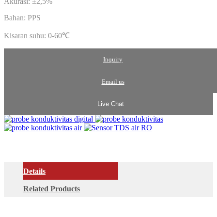
Akurasi: ±2,5%
Bahan: PPS
Kisaran suhu: 0-60℃
Inquiry
Email us
Live Chat
Details
Related Products