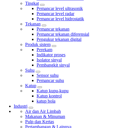
Tingkat
Pemancar level ultrasonik
Pemancar level radar
Pemancar level hidrostatik
Tekanan
Pemancar tekanan
Pemancar tekanan diferensial
Pengukur tekanan digital
Produk sistem
Perekam
Indikator proses
Isolator sinyal
Pembangkit sinyal
Suhu
Sensor suhu
Pemancar suhu
Katup
Katup kupu-kupu
Katup kontrol
katup bola
Industri
Air dan Air Limbah
Makanan & Minuman
Pulp dan Kertas
Pertambangan & Lainnya