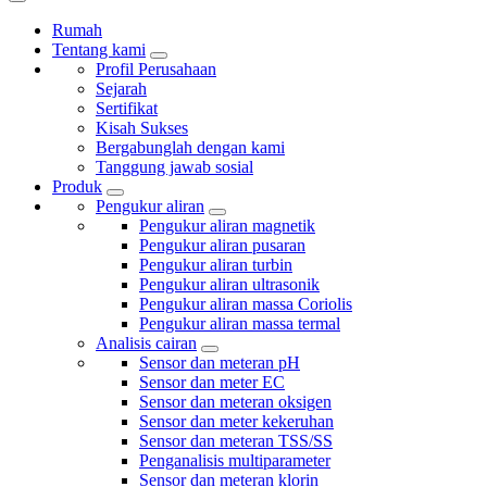
Rumah
Tentang kami
Profil Perusahaan
Sejarah
Sertifikat
Kisah Sukses
Bergabunglah dengan kami
Tanggung jawab sosial
Produk
Pengukur aliran
Pengukur aliran magnetik
Pengukur aliran pusaran
Pengukur aliran turbin
Pengukur aliran ultrasonik
Pengukur aliran massa Coriolis
Pengukur aliran massa termal
Analisis cairan
Sensor dan meteran pH
Sensor dan meter EC
Sensor dan meteran oksigen
Sensor dan meter kekeruhan
Sensor dan meteran TSS/SS
Penganalisis multiparameter
Sensor dan meteran klorin